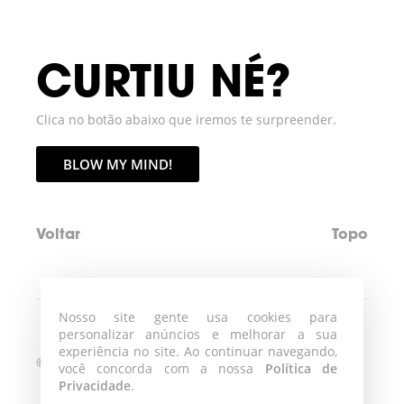
CURTIU NÉ?
Clica no botão abaixo que iremos te surpreender.
BLOW MY MIND!
Voltar
Topo
Nosso site gente usa cookies para
personalizar anúncios e melhorar a sua
experiência no site. Ao continuar navegando,
©2026 Blowmind
você concorda com a nossa
Política de
Privacidade
.