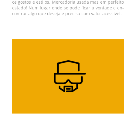
os gostos e es­ti­los. Mer­cado­ria us­ada mas em per­feito
es­tado! Num lu­gar onde se pode ficar a von­tade e en­
con­trar algo que deseja e pre­cisa com valor acessível.