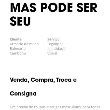
MAS PODE SER
SEU
Cliente
Serviço
Armário do mano
Logotipo,
Balneário
Identidade
Camboriú
Visual
Venda, Compra, Troca e
Consigna
Um brechó de roupas e artigos masculinos, para to­dos