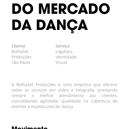
DO MERCADO
DA DANÇA
Cliente
Serviço
BolhaSet
Logotipo,
Produções
Identidade
São Paulo
Visual
A BolhaSet Produções é uma empresa que oferece
todos os serviços em vídeo e fotografia, prestando
sempre o melhor atendimento aos clientes,
consolidando agilidade, qualidade na cobertura de
eventos e espetáculos de dança.