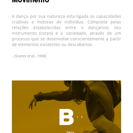
Movimento
A dança por sua natureza esta ligada às capacidades
criativas e motoras do indivíduo. Composta pelas
relações estabelecidas entre o dançarino, seu
instrumento (corpo) e a sociedade, através de um
processo que se desenvolve conscientemente a partir
de elementos existentes ou descobertos.
- (Soares et al., 1998)