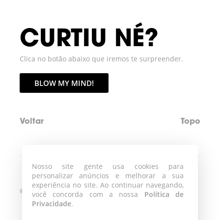
CURTIU NÉ?
Clica no botão abaixo que iremos te surpreender.
BLOW MY MIND!
Voltar
Topo
Nosso site gente usa cookies para
personalizar anúncios e melhorar a sua
experiência no site. Ao continuar navegando,
©2026 Blowmind
você concorda com a nossa
Política de
Privacidade
.